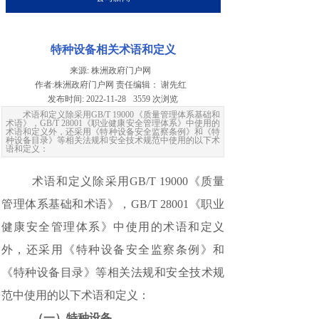
特种设备相关术语和定义
来源:
株洲政府门户网
作者:
株洲政府门户网 责任编辑： 谢先红
发布时间:
2022-11-28
3559
次浏览
术语和定义除采用GB/T 19000《质量管理体系基础和
术语》，GB/T 28001《职业健康安全管理体系》中使用的
术语和定义外，还采用《特种设备安全监察条例》和《特
种设备目录》等相关法规和安全技术规范中使用的以下术
语和定义：
术语和定义除采用GB/T 19000《质量
管理体系基础和术语》，GB/T 28001《职业
健康安全管理体系》中使用的术语和定义
外，还采用《特种设备安全监察条例》和
《特种设备目录》等相关法规和安全技术规
范中使用的以下术语和定义：
（一）特种设备