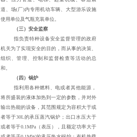
道、场(厂)内专用机动车辆、大型游乐设施
使用单位及气瓶充装单位。
（三）安全监察
指负责特种设备安全监督管理的政府
机关为了实现安全的目的，而从事的决策、
组织、管理、控制和监督检查等活动的总
和。
（四）锅炉
指利用各种燃料、电或者其他能源，
将所盛装的液体加热到一定的参数，并对外
输出热能的设备，其范围规定为容积大于或
者等于30L的承压蒸汽锅炉；出口水压大于
或者等于0.1MPa（表压），且额定功率大于
或者等于0.1MW的承压热水锅炉；有机热载