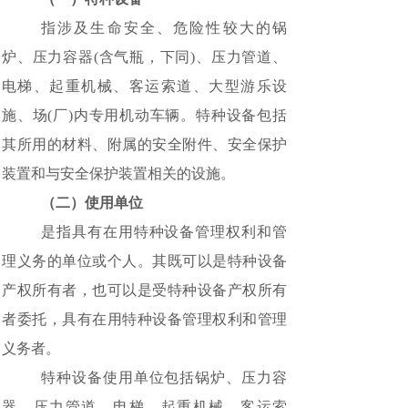
指涉及生命安全、危险性较大的锅
炉、压力容器(含气瓶，下同)、压力管道、
电梯、起重机械、客运索道、大型游乐设
施、场(厂)内专用机动车辆。特种设备包括
其所用的材料、附属的安全附件、安全保护
装置和与安全保护装置相关的设施。
（二）使用单位
是指具有在用特种设备管理权利和管
理义务的单位或个人。其既可以是特种设备
产权所有者，也可以是受特种设备产权所有
者委托，具有在用特种设备管理权利和管理
义务者。
特种设备使用单位包括锅炉、压力容
器、压力管道、电梯、起重机械、客运索